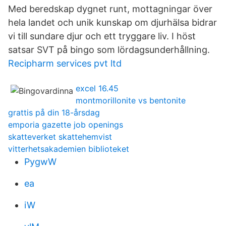
Med beredskap dygnet runt, mottagningar över
hela landet och unik kunskap om djurhälsa bidrar
vi till sundare djur och ett tryggare liv. I höst
satsar SVT på bingo som lördagsunderhållning.
Recipharm services pvt ltd
excel 16.45
montmorillonite vs bentonite
grattis på din 18-årsdag
emporia gazette job openings
skatteverket skattehemvist
vitterhetsakademien biblioteket
PygwW
ea
iW