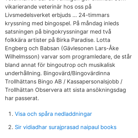
vikarierande veterinär hos oss på
Livsmedelsverket erbjuds … 24-timmars
kryssning med bingo­spel. På måndag inleds
satsningen på bingokryssningar med två
folkkära artister på Birka Paradise. Lotta
Engberg och Babsan (Gävle­sonen Lars-Åke
Wilhelmsson) varvar som programledare, de står
bland annat för bingoutrop och musikalisk
underhållning. Bingovärd/Bingovärdinna
Trollhättans Bingo AB / Kassapersonalsjobb /
Trollhättan Observera att sista ansökningsdag
har passerat.
Visa och spåra nedladdningar
Sir vidiadhar surajprasad naipaul books