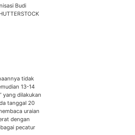
isasi Budi
. SHUTTERSTOCK
naannya tidak
kemudian 13-14
” yang dilakukan
da tanggal 20
 membaca uraian
derat dengan
ebagai pecatur