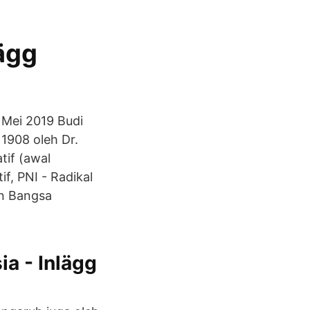
ägg
 Mei 2019 Budi
1908 oleh Dr.
tif (awal
if, PNI - Radikal
an Bangsa
a - Inlägg