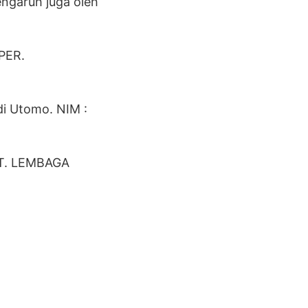
ngaruh juga oleh
APER.
i Utomo. NIM :
T. LEMBAGA