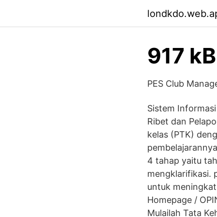
londkdo.web.a
917 kB
PES Club Manage
Sistem Informasi
Ribet dan Pelapo
kelas (PTK) den
pembelajarannya.
4 tahap yaitu t
mengklarifikasi.
untuk meningkat
Homepage / OPINI
Mulailah Tata Ke