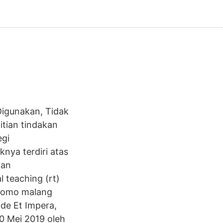
Digunakan, Tidak
itian tindakan
egi
nya terdiri atas
dan
l teaching (rt)
utomo malang
de Et Impera,
0 Mei 2019 oleh