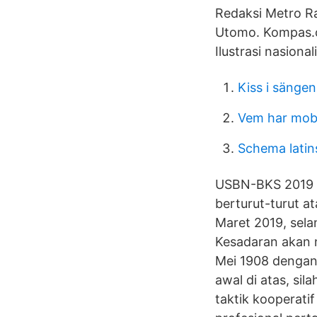
Redaksi Metro Ra
Utomo. Kompas.
Ilustrasi nasiona
Kiss i sängen
Vem har mob
Schema latin
USBN-BKS 2019 b
berturut-turut a
Maret 2019, sela
Kesadaran akan 
Mei 1908 dengan
awal di atas, sil
taktik kooperati