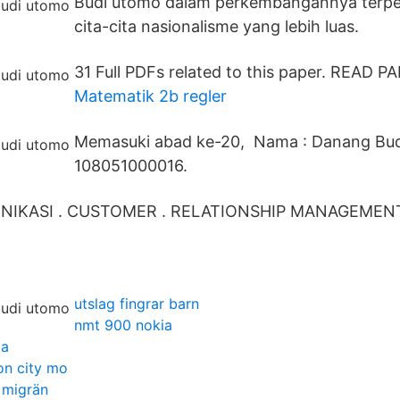
Budi utomo dalam perkembangannya terpe
cita-cita nasionalisme yang lebih luas.
31 Full PDFs related to this paper. READ P
Matematik 2b regler
Memasuki abad ke-20, Nama : Danang Bud
108051000016.
NIKASI . CUSTOMER . RELATIONSHIP MANAGEMEN
utslag fingrar barn
nmt 900 nokia
ka
son city mo
 migrän