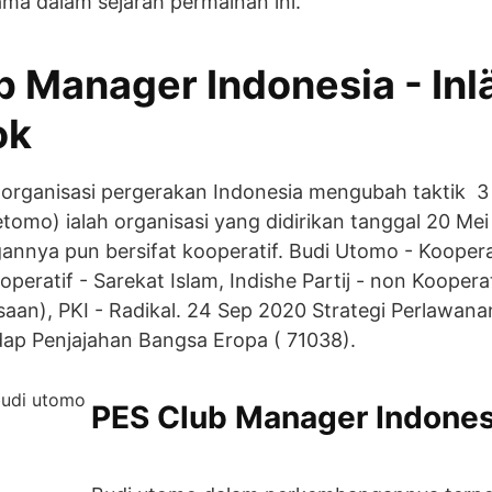
ama dalam sejarah permainan ini.
b Manager Indonesia - Inl
ok
-organisasi pergerakan Indonesia mengubah taktik 3
omo) ialah organisasi yang didirikan tanggal 20 Mei 
gannya pun bersifat kooperatif. Budi Utomo - Koopera
peratif - Sarekat Islam, Indishe Partij - non Kooperat
saan), PKI - Radikal. 24 Sep 2020 Strategi Perlawan
ap Penjajahan Bangsa Eropa ( 71038).
PES Club Manager Indonesi