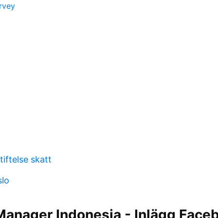
rvey
iftelse skatt
slo
Manager Indonesia - Inlägg Face