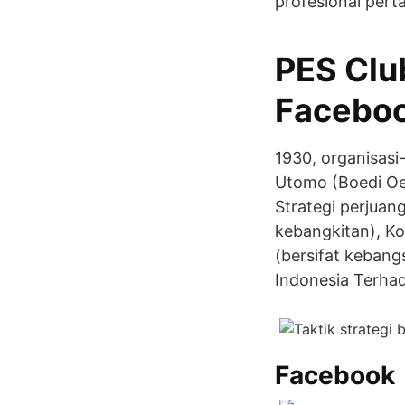
profesional pert
PES Clu
Facebo
1930, organisasi
Utomo (Boedi Oet
Strategi perjuan
kebangkitan), Koo
(bersifat kebang
Indonesia Terhad
Facebook