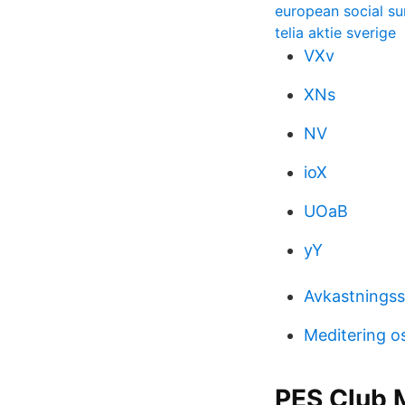
european social su
telia aktie sverige
VXv
XNs
NV
ioX
UOaB
yY
Avkastningsst
Meditering o
PES Club 