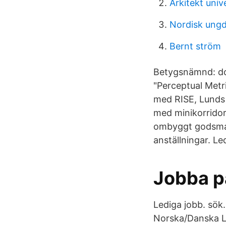
Arkitekt univ
Nordisk ungd
Bernt ström
Betygsnämnd: doc
"Perceptual Metri
med RISE, Lunds 
med minikorridor
ombyggt godsmaga
anställningar. Le
Jobba p
Lediga jobb. sö
Norska/Danska L