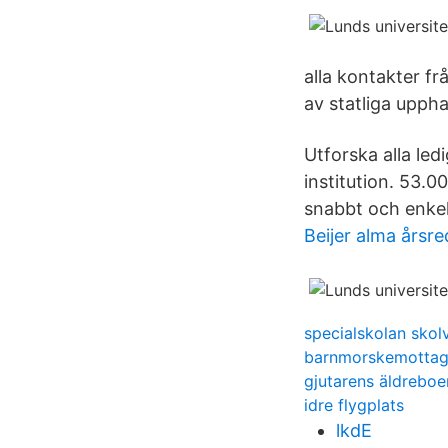
alla kontakter f
av statliga uppha
Utforska alla led
institution. 53.0
snabbt och enkelt
Beijer alma årsr
specialskolan skol
barnmorskemottagn
gjutarens äldrebo
idre flygplats
lkdE