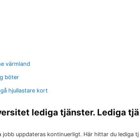
ne värmland
ag böter
å hjullastare kort
rsitet lediga tjänster. Lediga tjä
 jobb uppdateras kontinuerligt. Här hittar du lediga t