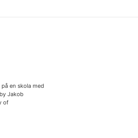
m på en skola med
 by Jakob
y of