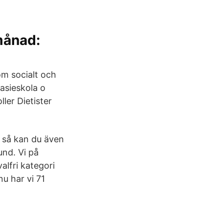
månad:
om socialt och
asieskola o
ler Dietister
, så kan du även
und. Vi på
alfri kategori
u har vi 71