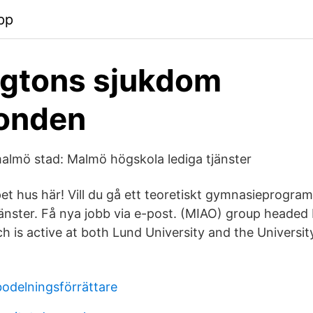
pp
ngtons sjukdom
fonden
malmö stad: Malmö högskola lediga tjänster
pet hus här! Vill du gå ett teoretiskt gymnasieprogra
tjänster. Få nya jobb via e-post. (MIAO) group headed
h is active at both Lund University and the Universit
bodelningsförrättare