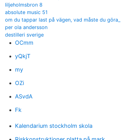
liljeholmsbron 8
absolute music 51
om du tappar last på vägen, vad måste du göra_
per ola andersson
destilleri sverige
OCmm
yQkjT
my
OZi
ASvdA
Fk
Kalendarium stockholm skola
Riskkonstruktioner platta på mark