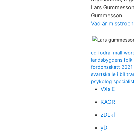
Lars Gummesson po
Gummesson.
Vad är misstroen
cd fodral mall wor
landsbygdens folk 
fordonsskatt 2021 
svartskalle i bil tr
psykolog specialist
VXslE
KAOR
zDLkf
yD