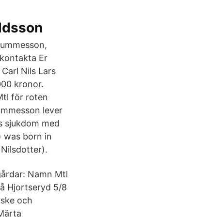
ldsson
 Gummesson,
kontakta Er
Carl Nils Lars
000 kronor.
l för roten
ummesson lever
ans sjukdom med
 was born in
Nilsdotter).
gårdar: Namn Mtl
 Hjortseryd 5/8
iske och
Märta