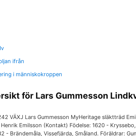
lv
ljan ifrån
ering i människokroppen
rsikt för Lars Gummesson Lindkv
42 VÄXJ Lars Gummesson MyHeritage släktträd Emil
 Henrik Emilsson (Kontakt) Födelse: 1620 - Kryssebo
2 - Brändemåla, Vissefjärda, Småland. Föräldrar: G