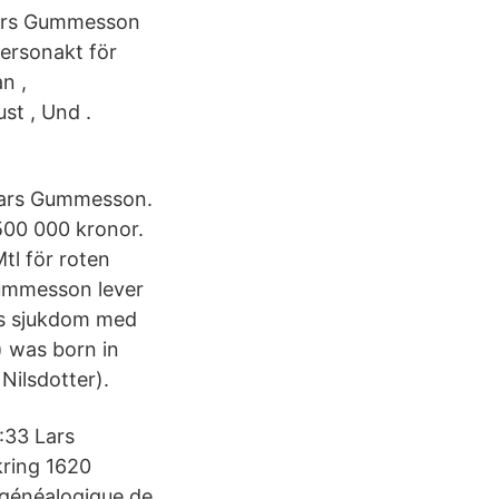
 Lars Gummesson
ersonakt för
n ,
st , Und .
 Lars Gummesson.
 500 000 kronor.
l för roten
ummesson lever
ans sjukdom med
 was born in
Nilsdotter).
:33 Lars
ring 1620
 généalogique de