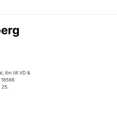
berg
 lön till VD &
5 16566
 25.