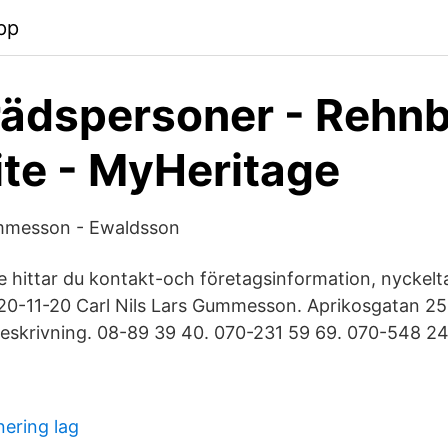
pp
rädspersoner - Rehn
te - MyHeritage
mmesson - Ewaldsson
 hittar du kontakt-och företagsinformation, nyckeltal,
20-11-20 Carl Nils Lars Gummesson. Aprikosgatan 2
skrivning. 08-89 39 40. 070-231 59 69. 070-548 24
nering lag