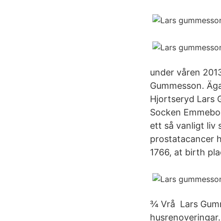
under våren 2013
Gummesson. Ägarb
Hjortseryd Lars
Socken Emmebod
ett så vanligt l
prostatacancer 
1766, at birth p
¾ Vrå Lars Gumme
husrenoveringar