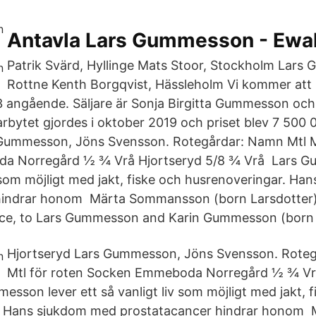
Antavla Lars Gummesson - Ewa
Patrik Svärd, Hyllinge Mats Stoor, Stockholm Lars
Rottne Kenth Borgqvist, Hässleholm Vi kommer att 
 angående. Säljare är Sonja Birgitta Gummesson och 
ytet gjordes i oktober 2019 och priset blev 7 500 
 Gummesson, Jöns Svensson. Rotegårdar: Namn Mtl Mt
a Norregård ½ ¾ Vrå Hjortseryd 5/8 ¾ Vrå Lars G
iv som möjligt med jakt, fiske och husrenoveringar. H
hindrar honom Märta Sommansson (born Larsdotter)
lace, to Lars Gummesson and Karin Gummesson (born 
Hjortseryd Lars Gummesson, Jöns Svensson. Rote
Mtl för roten Socken Emmeboda Norregård ½ ¾ Vrå
sson lever ett så vanligt liv som möjligt med jakt, f
. Hans sjukdom med prostatacancer hindrar honom 