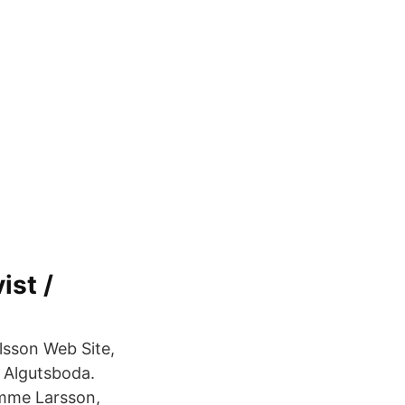
ist /
sson Web Site,
, Algutsboda.
umme Larsson,