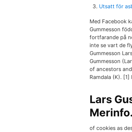
Utsatt för as
Med Facebook kan 
Gummesson född 1
fortfarande på no
inte se vart de f
Gummesson Lars 
Gummesson (Larss
of ancestors and
Ramdala (K). [1]
Lars Gu
Merinfo
of cookies as de