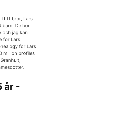
ff ff bror, Lars
4 barn. De bor
A och jag kan
e for Lars
nealogy for Lars
million profiles
 Granhult,
ummesdotter.
 år -