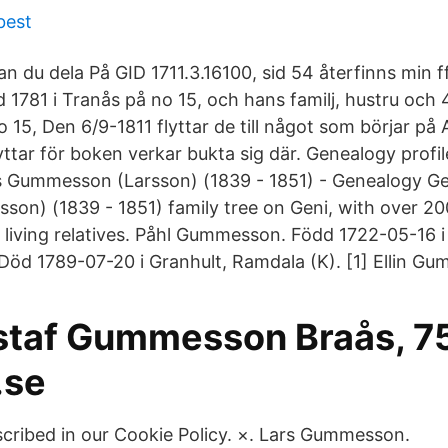
best
du dela På GID 1711.3.16100, sid 54 återfinns min ff 
781 i Tranås på no 15, och hans familj, hustru och 
 15, Den 6/9-1811 flyttar de till något som börjar på 
lyttar för boken verkar bukta sig där. Genealogy profil
Gummesson (Larsson) (1839 - 1851) - Genealogy Ge
on) (1839 - 1851) family tree on Geni, with over 200 
 living relatives. Påhl Gummesson. Född 1722-05-16 i
 Död 1789-07-20 i Granhult, Ramdala (K). [1] Ellin G
staf Gummesson Braås, 75
.se
scribed in our Cookie Policy. ×. Lars Gummesson.