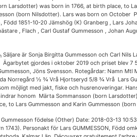
 Larsdotter) was born in 1766, at birth place, to
sson (born Nilsdotter). Lars was born on October P
 Född 1851-10-20 Jämshög (K) Granberg , Lars Joha
ästare , Flach , Carl Gustaf Gummesson , Johan Augu
n
Säljare är Sonja Birgitta Gummesson och Carl Nils
Ägarbytet gjordes i oktober 2019 och priset blev 7
 Gummesson, Jöns Svensson. Rotegårdar: Namn Mtl Mt
a Norregård ½ ¾ Vrå Hjortseryd 5/8 ¾ Vrå Lars G
iv som möjligt med jakt, fiske och husrenoveringar. H
hindrar honom Märta Sommansson (born Larsdotter)
lace, to Lars Gummesson and Karin Gummesson (born 
 Gummesson födelse (Other) Date: 2018-03-13 10:53
n 1743). Personakt för Lars GUMMESSON, Född omk
tsboda, Kalmar Län. Découvrez gratuitement l'arbre