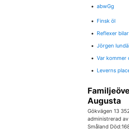
abwGg
Finsk öl
Reflexer bilar
Jörgen lundä
Var kommer o
Leverns plac
Familjeöve
Augusta
Gökvägen 13 352
administrerad av
Småland Död:168