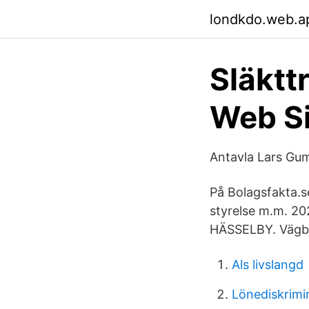
londkdo.web.a
Släktt
Web Si
Antavla Lars Gu
På Bolagsfakta.se
styrelse m.m. 20
HÄSSELBY. Vägbe
Als livslangd
Lönediskrimi