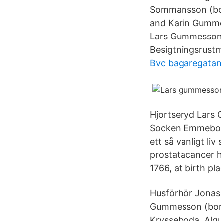
Sommansson (born
and Karin Gumme
Lars Gummesson,
Besigtningsrustm
Bvc bagaregata
Hjortseryd Lars
Socken Emmebod
ett så vanligt l
prostatacancer 
1766, at birth p
Husförhör Jonas
Gummesson (bor
Krysseboda, Algu